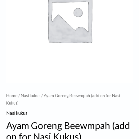
for
Nasi
Kukus)
quantity
Home
/
Nasi kukus
/ Ayam Goreng Beewmpah (add on for Nasi
Kukus)
Nasi kukus
Ayam Goreng Beewmpah (add
on for Nasi Kukus)