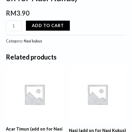
RM
3.90
ADD TO CART
Category:
Nasi kukus
Related products
Acar Timun (add on for Nasi
Nasi (add on for Nasi Kukus)