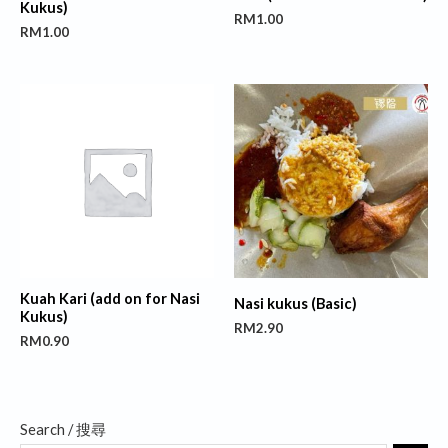
Kukus)
RM
1.00
RM
1.00
Kuah Kari (add on for Nasi
Nasi kukus (Basic)
Kukus)
RM
2.90
RM
0.90
5
4
1
1
Search / 搜尋