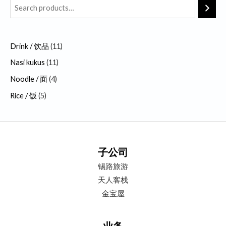
p
p
1
1
r
r
p
p
o
o
r
r
Drink / 饮品
11
d
d
o
o
Nasi kukus
11
u
u
d
d
c
c
u
u
Noodle / 面
4
t
t
c
c
Rice / 饭
5
s
s
t
t
s
s
子公司
锡路旅游
天人客栈
金宝屋
业务