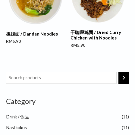
干咖喱鸡面 / Dried Curry
担担面 / Dandan Noodles
Chicken with Noodles
RM
5.90
RM
5.90
Category
Drink / 饮品
(11)
Nasi kukus
(11)