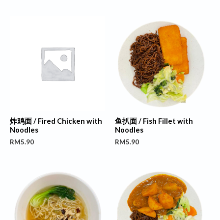
炸鸡面 / Fired Chicken with
鱼扒面 / Fish Fillet with
Noodles
Noodles
RM
5.90
RM
5.90