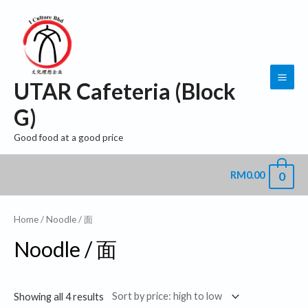
Skip
MAI
to
ME
content
UTAR Cafeteria (Block
G)
Good food at a good price
0
RM
0.00
Home
/ Noodle / 面
Noodle / 面
Showing all 4 results