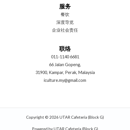
服务
餐饮
深度导览
企业社会责任
联络
011-1140 6681
66 Jalan Gopeng,
31900, Kampar, Perak, Malaysia
iculture.my@gmail.com
Copyright © 2026 UTAR Cafeteria (Block G)
Powered by UTAR Cafeteria (Block G)